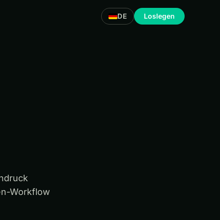
DE
Loslegen
endruck
den-Workflow