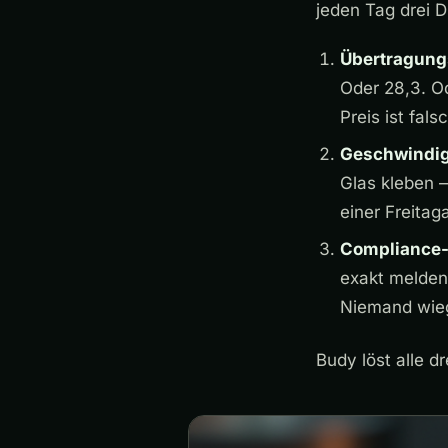
jeden Tag drei D
Übertragung
Oder 28,3. Od
Preis ist fals
Geschwindig
Glas kleben —
einer Freita
Compliance-
exakt melden 
Niemand wiegt
Budy löst alle d