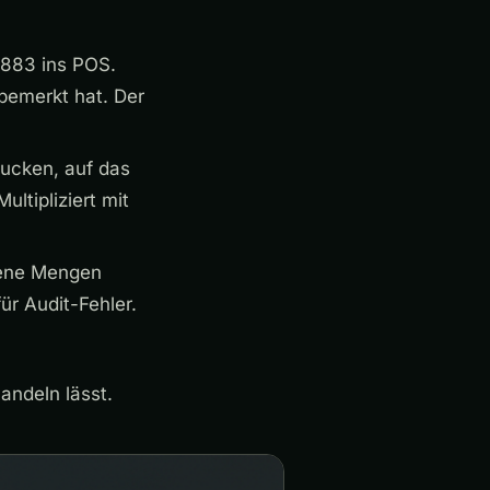
,883 ins POS.
 bemerkt hat. Der
rucken, auf das
ltipliziert mit
gene Mengen
ür Audit-Fehler.
andeln lässt.