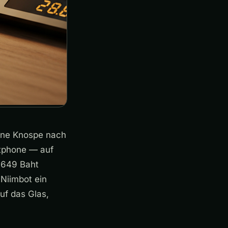
eine Knospe nach
rtphone — auf
8.649 Baht
 Niimbot ein
auf das Glas,