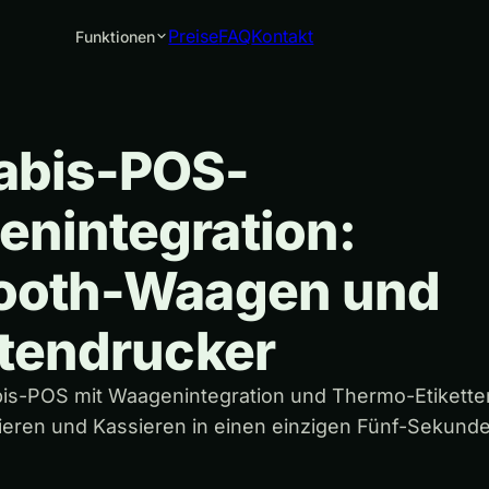
Preise
FAQ
Kontakt
Funktionen
abis-POS-
nintegration:
tooth-Waagen und
ttendrucker
is-POS mit Waagenintegration und Thermo-Etikett
tieren und Kassieren in einen einzigen Fünf-Sekun