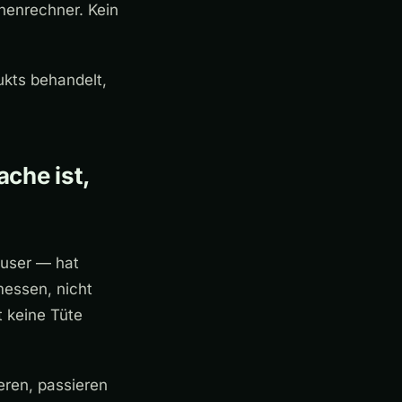
henrechner. Kein
ukts behandelt,
che ist,
äuser — hat
messen, nicht
t keine Tüte
eren, passieren